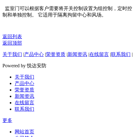
监室门可以根据客户需要将开关控制设置为组控制，定时控
制和单独控制。 它适用于隔离拘留中心和风场。
返回列表
返回顶部
关于我们
|
产品中心
|
荣誉资质
|
新闻资讯
|
在线留言
|
联系我们
|
Powered by 悦达安防
关于我们
产品中心
荣誉资质
新闻资讯
在线留言
联系我们
更多
网站首页