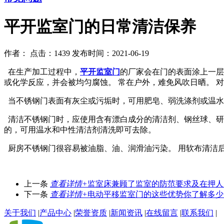
平开监室门的日常清洁保养
作者：
点击：1439
发布时间：2021-06-19
在生产加工过程中，
平开监室门
的厂家会在门的表面涂上一层
或化学反应，并会被均匀腐蚀。 常在户外，难免风吹日晒。 
当不锈钢门表面有灰尘或污垢时，可用肥皂、弱洗涤剂或温水
清洁不锈钢门时，应使用含有漂白成分的清洁剂、钢丝球、研
的，可用温水和中性清洁剂清洗即可去除。
厨房不锈钢门很容易被油脂、油、润滑油污染。 用软布清洁
上一条
查看详情+
监室床兼顾了监室的防范要求及在押人
下一条
查看详情+
电动平移监室门的这些优势你了解多少
关于我们
|
产品中心
|
荣誉资质
|
新闻资讯
|
在线留言
|
联系我们
|