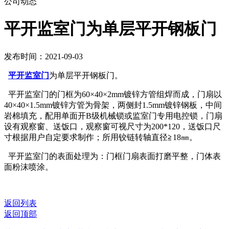
公司动态
平开监室门为单层平开钢板门
发布时间：2021-09-03
平开监室门
为单层平开钢板门。
平开监室门的门框为60×40×2mm镀锌方管组焊而成，门扇以
40×40×1.5mm镀锌方管为骨架，两侧封1.5mm镀锌钢板，中间
岩棉填充，配用单面开B级机械锁或监室门专用电控锁，门扇
设有观察窗、送饭口，观察窗可视尺寸为200*120，送饭口尺
寸根据用户自定要求制作；所用铰链转轴直径≧18㎜。
平开监室门的表面处理为：门框门扇表面打磨平整，门体表
面粉沫喷涂。
返回列表
返回顶部