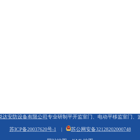
悦达安防设备有限公司
专业研制平开监室门、电动平移监室门、
苏ICP备20037620号-1
|
苏公网安备32128202000748