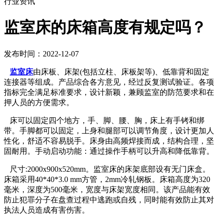
行业资讯
监室床的床箱高度有规定吗？
发布时间：2022-12-07
监室床
由床板、床架(包括立柱、床板架等)、低靠背和固定
连接器等组成。产品综合各方意见，经过反复测试验证。各项
指标完全满足标准要求，设计新颖，兼顾监室的防范要求和在
押人员的方便需求。
床可以固定四个地方，手、脚、腰、胸，床上有手铐和绑
带。手脚都可以固定，上身和腿部可以调节角度，设计更加人
性化，舒适不容易脱手。床身由高频焊接而成，结构合理，坚
固耐用。手动启动功能：通过操作手柄可以升高和降低靠背。
尺寸:2000x900x520mm。监室床的床架底部设有无门床盒。
床箱采用40*40*3.0 mm方管，2mm冷轧钢板。床箱高度为320
毫米，深度为500毫米，宽度与床架宽度相同。该产品能有效
防止犯罪分子在盘查过程中逃跑或自残，同时能有效防止其对
执法人员造成有害伤害。