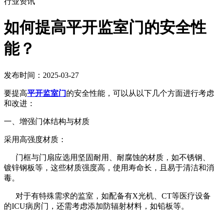
行业资讯
​如何提高平开监室门的安全性
能？
发布时间：2025-03-27
要提高
平开监室门
的安全性能，可以从以下几个方面进行考虑
和改进：
一、增强门体结构与材质
采用高强度材质：
门框与门扇应选用坚固耐用、耐腐蚀的材质，如不锈钢、
镀锌钢板等，这些材质强度高，使用寿命长，且易于清洁和消
毒。
对于有特殊需求的监室，如配备有X光机、CT等医疗设备
的ICU病房门，还需考虑添加防辐射材料，如铅板等。