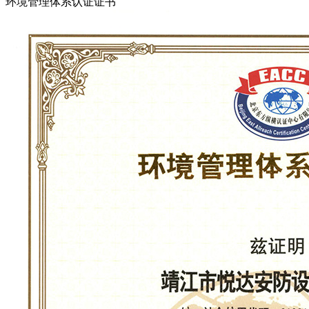
环境管理体系认证证书