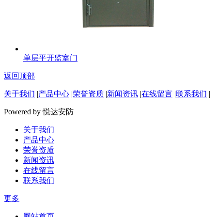
单层平开监室门
返回顶部
关于我们
|
产品中心
|
荣誉资质
|
新闻资讯
|
在线留言
|
联系我们
|
Powered by 悦达安防
关于我们
产品中心
荣誉资质
新闻资讯
在线留言
联系我们
更多
网站首页